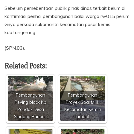
Sebelum pemeberitaan publik pihak dinas terkait belum di
konfirmasi perihal pembangunan balai warga rw015 perum
Griya persada sukamantri kecamatan pasar kemis
kab.tangerang.
(SPN.83).
Related Posts:
Pembangunan
Pembangunan
Peving block Kp
Proyek Spal Milik
Pondok Desa
Kecamatan Kemiri
Sindang Panon…
Tambal…