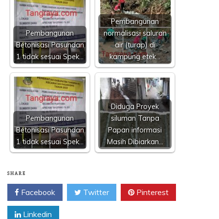
Pembangunan
Pembangunan
normalisasi saluran
Betonisasi Pasundan
air (turap) di
1 tidak sesuai Spek…
kampung etek…
Diduga Proyek
Pembangunan
siluman Tanpa
Betonisasi Pasundan
Papan informasi
1 tidak sesuai Spek…
Masih Dibiarkan…
SHARE
Facebook
Twitter
Pinterest
Linkedin