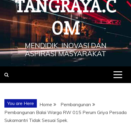
TANGRAYA.C
OM
MENDIDIK, INOVASI DAN
ASPIRASI MASYARAKAT
You are Here
Home
Pembangunan
Pembangunan Balai Warga RW 015 Perum Griya Persada
Sukamantri Tidak Sesuai Spek.