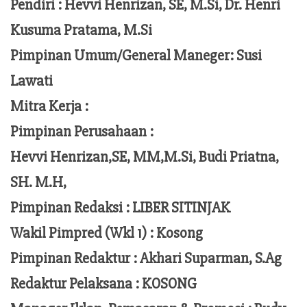
Pendiri :
Hevvi Henrizan, SE, M.Si, Dr. Henri
Kusuma Pratama, M.Si
Pimpinan Umum/General Maneger:
Susi
Lawati
Mitra Kerja :
Pimpinan Perusahaan :
Hevvi Henrizan,SE, MM,M.Si,
Budi Priatna,
SH. M.H,
Pimpinan Redaksi :
LIBER SITINJAK
Wakil Pimpred (Wkl 1) : Kosong
Pimpinan Redaktur :
Akhari Suparman, S.Ag
Redaktur Pelaksana
:
KOSONG