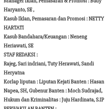
Manager Iklan, Pemasaran & Promosi :
Budy
Haryanto, SE ,
Kasub Iklan, Pemasaran dan Promosi :
NETTY
HARTATI
Kasub Bandahara/Keuangan :
Neneng
Heriawati, SE
STAF REDAKSI :
Rajeg, Sari indriani, Tuty Herawati, Sandi
Heryatna
Korlap liputan :
Liputan Kejati Banten
: Hasan
Napea
, SH,
Gubenur Banten
: Moch
Sudrajad
,
Hukum dan Kriminalitas :
Juju Hardinata
, S.IP
PERWAKILAN BANTEN :