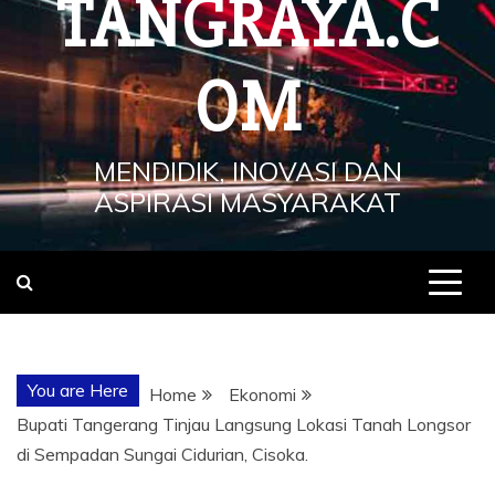
TANGRAYA.C
OM
MENDIDIK, INOVASI DAN
ASPIRASI MASYARAKAT
You are Here
Home
Ekonomi
Bupati Tangerang Tinjau Langsung Lokasi Tanah Longsor
di Sempadan Sungai Cidurian, Cisoka.