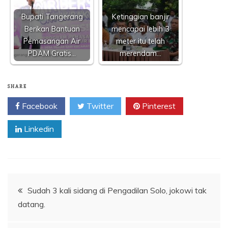
Bupati Tangerang
Ketinggian banjir
Berikan Bantuan
mencapai lebih 3
Pemasangan Air
meter itu telah
PDAM Gratis…
merendam…
SHARE
Facebook
Twitter
Pinterest
Linkedin
Navigasi
Sudah 3 kali sidang di Pengadilan Solo, jokowi tak
datang.
pos