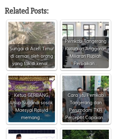
Related Posts:
Pemkab Tangerang
Sungai di Aceh Timur
Kucurkan Anggaran
di cemari oleh orang
Miliaran Rupiah
yang tak di kenal,…
Perbaikan…
Ketua GERBANG,
Cara Jitu Pemkab
Usup Supandi sosok
Tangerang dan
Maesyal Rasyid
Perumdam TKR
memang…
Percepat Capaian…