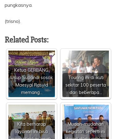
pungkasnya.
(trisno).
Related Posts:
Ketua GERBANG,
Usup Supandi sosok
Touring ini di ikuti
Maesyal Rasyid
sekitar 100 peserta
memang…
dari beberapa…
Kita berharap
Mudah-mudahan
layanan ini bisa
kegiatan seperti ini