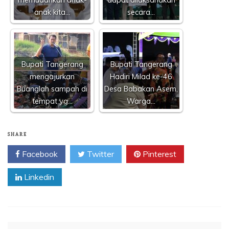
memudahkan anak-
dapat dilaksanakan
anak kita…
secara…
Bupati Tangerang
Bupati Tangerang
mengajurkan
Hadiri Milad ke-46
Buanglah sampah di
Desa Babakan Asem,
tempat yg…
Warga…
SHARE
Facebook
Twitter
Pinterest
Linkedin