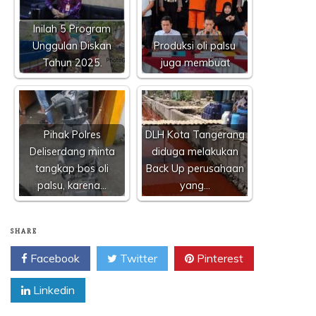
Inilah 5 Program
Unggulan Diskan
Produksi oli palsu
Tahun 2025.
juga membuat
Pihak Polres
DLH Kota Tangerang
Deliserdang minta
diduga melakukan
tangkap bos oli
Back Up perusahaan
palsu, karena…
yang…
SHARE
Facebook
Twitter
Pinterest
Linkedin