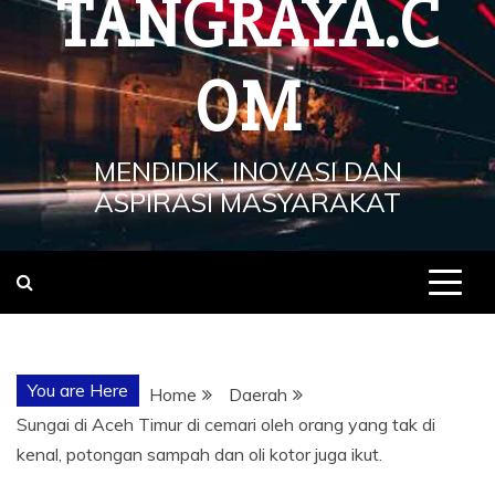
TANGRAYA.C
OM
MENDIDIK, INOVASI DAN
ASPIRASI MASYARAKAT
You are Here
Home
Daerah
Sungai di Aceh Timur di cemari oleh orang yang tak di
kenal, potongan sampah dan oli kotor juga ikut.