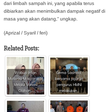
dari limbah sampah ini, yang apabila terus
dibiarkan akan menimbulkan dampak negatif di
masa yang akan datang,” ungkap.
(Aprizal / Syaril / feri)
Related Posts:
Wabup Intan
Gema Sasmita,
Motivasi Masyarakat
bersama jajaran
Melalui Variasi
pengurus HMNI
Olahan…
melakukan…