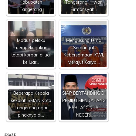
Kabupaten
Tangerang H.Iwan
Tangerang.
Firmansyah…
Modus pelaku
Mengusung tema
mempekerjakan
Semangat
tetapi korban dijual
Kebersamaan IKWI,
ke luar…
Merajut Karya,…
Beberapa Kepala
SIAP BERTANDING DI
sekolah SMAN Kota
PEMILU MENDATANG
Tangerang agar
PARTAI CINTA
pihaknya di…
NEGERI.
SHARE