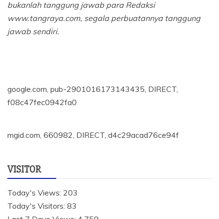
bukanlah tanggung jawab para Redaksi
www.tangraya.com, segala perbuatannya tanggung
jawab sendiri.
google.com, pub-2901016173143435, DIRECT,
f08c47fec0942fa0
mgid.com, 660982, DIRECT, d4c29acad76ce94f
VISITOR
Today's Views:
203
Today's Visitors:
83
Last 7 Days Views:
4,759