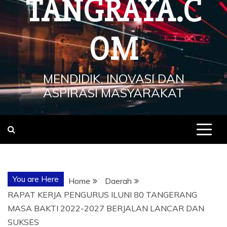
TANGRAYA.C
OM
MENDIDIK, INOVASI DAN
ASPIRASI MASYARAKAT
You are Here
Home
Daerah
RAPAT KERJA PENGURUS ILUNI 80 TANGERANG
MASA BAKTI 2022-2027 BERJALAN LANCAR DAN
SUKSES