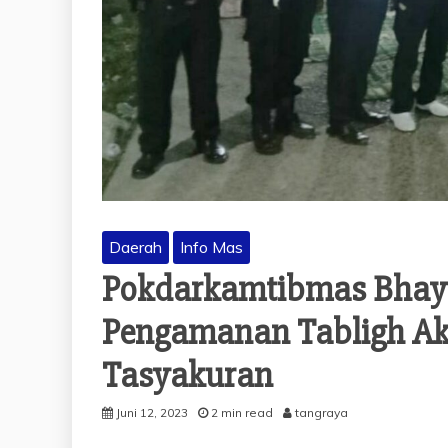
Daerah
Info Mas
Pokdarkamtibmas Bhay
Pengamanan Tabligh A
Tasyakuran
Juni 12, 2023
2 min read
tangraya