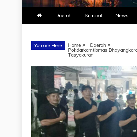
Daerah
Kriminal
News
Home
Daerah
You are Here
Pokdarkamtibmas Bhayangkara
Tasyakuran