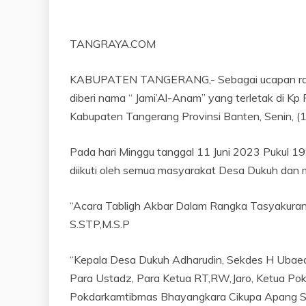
TANGRAYA.COM
KABUPATEN TANGERANG,- Sebagai ucapan rasa 
diberi nama “ Jami’Al-Anam” yang terletak di
Kabupaten Tangerang Provinsi Banten, Senin, (
Pada hari Minggu tanggal 11 Juni 2023 Pukul 1
diikuti oleh semua masyarakat Desa Dukuh dan 
“Acara Tabligh Akbar Dalam Rangka Tasyakuran M
S.STP,M.S.P
“Kepala Desa Dukuh Adharudin, Sekdes H Ubaedi
Para Ustadz, Para Ketua RT,RW,Jaro, Ketua Po
Pokdarkamtibmas Bhayangkara Cikupa Apang 