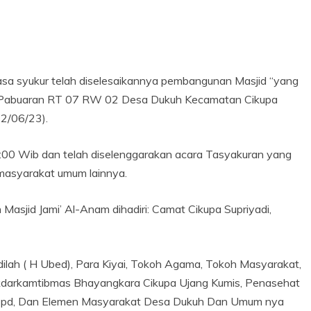
syukur telah diselesaikannya pembangunan Masjid “yang
 Kp Pabuaran RT 07 RW 02 Desa Dukuh Kecamatan Cikupa
12/06/23).
9:00 Wib dan telah diselenggarakan acara Tasyakuran yang
masyarakat umum lainnya.
asjid Jami’ Al-Anam dihadiri: Camat Cikupa Supriyadi,
lah ( H Ubed), Para Kiyai, Tokoh Agama, Tokoh Masyarakat,
kdarkamtibmas Bhayangkara Cikupa Ujang Kumis, Penasehat
Spd, Dan Elemen Masyarakat Desa Dukuh Dan Umum nya