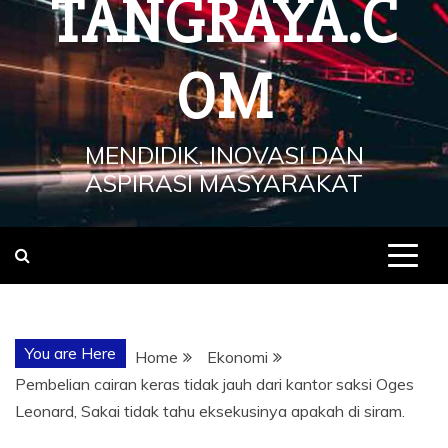
TANGRAYA.C
OM
MENDIDIK, INOVASI DAN
ASPIRASI MASYARAKAT
You are Here
Home
Ekonomi
Pembelian cairan keras tidak jauh dari kantor saksi Oges
Leonard, Sakai tidak tahu eksekusinya apakah di siram.