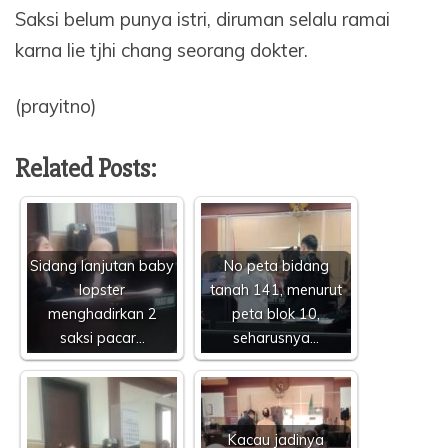
Saksi belum punya istri, diruman selalu ramai
karna lie tjhi chang seorang dokter.
(prayitno)
Related Posts:
Sidang lanjutan baby
No peta bidang
lopster
tanah 141, menurut
menghadirkan 2
peta blok 10,
saksi pacar…
seharusnya…
Kacau jadinya