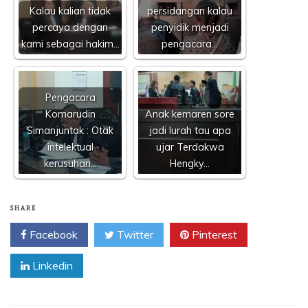
Kalau kalian tidak
persidangan kalau
percaya dengan
penyidik menjadi
kami sebagai hakim…
pengacara…
Pengacara
Komarudin
Anak kemaren sore
Simanjuntak : Otak
jadi lurah tau apa
intelektual
ujar Terdakwa
kerusuhan…
Hengky…
SHARE
Facebook
Twitter
Pinterest
Linkedin