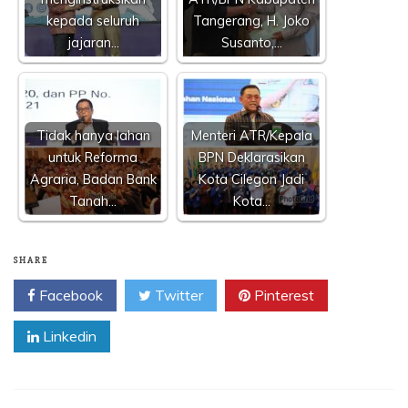
kepada seluruh
Tangerang, H. Joko
jajaran…
Susanto,…
Tidak hanya lahan
Menteri ATR/Kepala
untuk Reforma
BPN Deklarasikan
Agraria, Badan Bank
Kota Cilegon Jadi
Tanah…
Kota…
SHARE
Facebook
Twitter
Pinterest
Linkedin