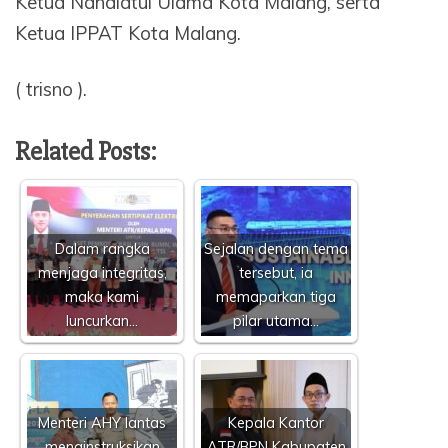
Ketua Nahdlatul Ulama Kota Malang, serta
Ketua IPPAT Kota Malang.
( trisno ).
Related Posts:
Dalam rangka
Sejalan dengan tema
menjaga integritas,
tersebut, ia
maka kami
memaparkan tiga
luncurkan…
pilar utama…
Menteri AHY lantas
Kepala Kantor
menginstruksikan
ATR/BPN Kabupaten