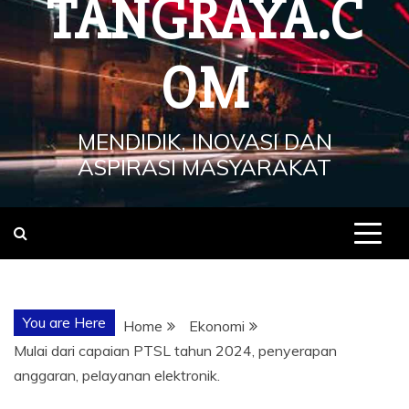
TANGRAYA.C
OM
MENDIDIK, INOVASI DAN
ASPIRASI MASYARAKAT
You are Here
Home
Ekonomi
Mulai dari capaian PTSL tahun 2024, penyerapan
anggaran, pelayanan elektronik.