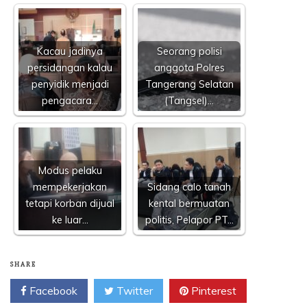
Kacau jadinya
Seorang polisi
persidangan kalau
anggota Polres
penyidik menjadi
Tangerang Selatan
pengacara…
(Tangsel)…
Modus pelaku
mempekerjakan
Sidang calo tanah
tetapi korban dijual
kental bermuatan
ke luar…
politis, Pelapor PT…
SHARE
Facebook
Twitter
Pinterest