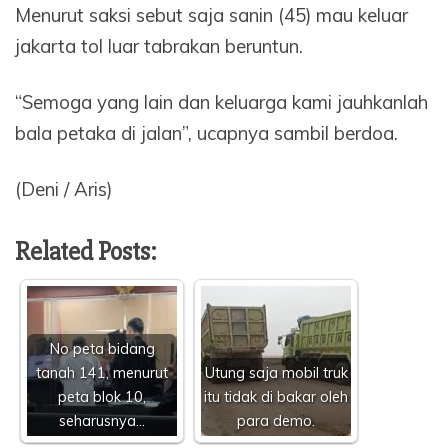
Menurut saksi sebut saja sanin (45) mau keluar
jakarta tol luar tabrakan beruntun.
“Semoga yang lain dan keluarga kami jauhkanlah
bala petaka di jalan”, ucapnya sambil berdoa.
(Deni / Aris)
Related Posts:
No peta bidang
tanah 141, menurut
Utung saja mobil truk
peta blok 10,
itu tidak di bakar oleh
seharusnya…
para demo.