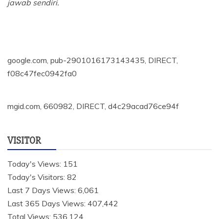
jawab sendiri.
google.com, pub-2901016173143435, DIRECT,
f08c47fec0942fa0
mgid.com, 660982, DIRECT, d4c29acad76ce94f
VISITOR
Today's Views:
151
Today's Visitors:
82
Last 7 Days Views:
6,061
Last 365 Days Views:
407,442
Total Views:
536,124