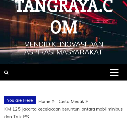
TANGRAYA.C
OM
MENDIDIK, INOVASI DAN
ASPIRASI MASYARAKAT
You are Here
Home
Ceita Mestik
KM 125 Jakarta kecelakaan beruntun, antara mobil minibus
dan Truk PS.