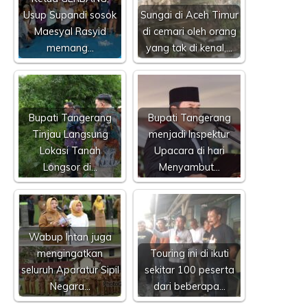
Usup Supandi sosok
Sungai di Aceh Timur
Maesyal Rasyid
di cemari oleh orang
memang…
yang tak di kenal,…
Bupati Tangerang
Bupati Tangerang
Tinjau Langsung
menjadi Inspektur
Lokasi Tanah
Upacara di hari
Longsor di…
Menyambut…
Wabup Intan juga
mengingatkan
Touring ini di ikuti
seluruh Aparatur Sipil
sekitar 100 peserta
Negara…
dari beberapa…