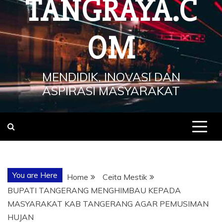
TANGRAYA.C
OM
MENDIDIK, INOVASI DAN
ASPIRASI MASYARAKAT
You are Here
Home
Ceita Mestik
BUPATI TANGERANG MENGHIMBAU KEPADA
MASYARAKAT KAB TANGERANG AGAR PEMUSIMAN
HUJAN