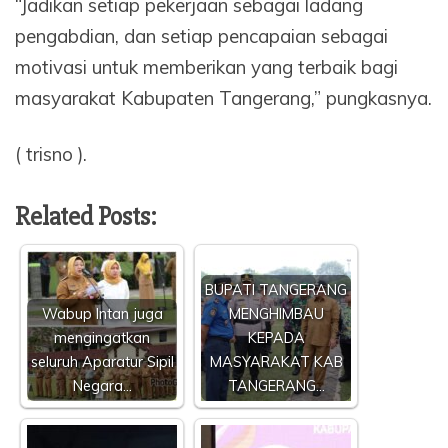
“Jadikan setiap pekerjaan sebagai ladang
pengabdian, dan setiap pencapaian sebagai
motivasi untuk memberikan yang terbaik bagi
masyarakat Kabupaten Tangerang,” pungkasnya.
( trisno ).
Related Posts:
BUPATI TANGERANG
Wabup Intan juga
MENGHIMBAU
mengingatkan
KEPADA
seluruh Aparatur Sipil
MASYARAKAT KAB
Negara…
TANGERANG…