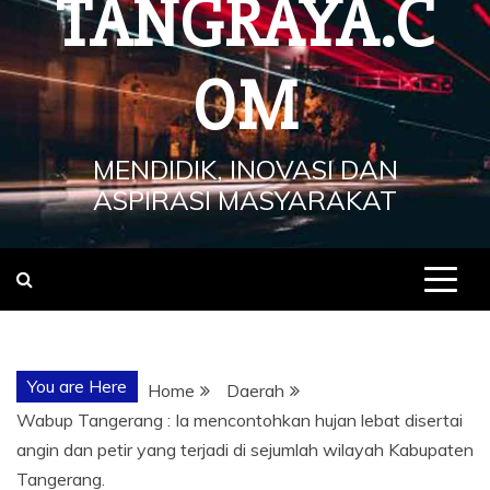
TANGRAYA.C
OM
MENDIDIK, INOVASI DAN
ASPIRASI MASYARAKAT
You are Here
Home
Daerah
Wabup Tangerang : Ia mencontohkan hujan lebat disertai
angin dan petir yang terjadi di sejumlah wilayah Kabupaten
Tangerang.