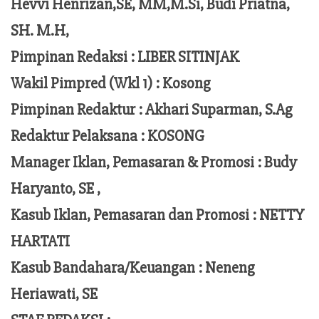
Hevvi Henrizan,SE, MM,M.Si,
Budi Priatna,
SH. M.H,
Pimpinan Redaksi :
LIBER SITINJAK
Wakil Pimpred (Wkl 1) : Kosong
Pimpinan Redaktur :
Akhari Suparman, S.Ag
Redaktur Pelaksana
:
KOSONG
Manager Iklan, Pemasaran & Promosi :
Budy
Haryanto, SE ,
Kasub Iklan, Pemasaran dan Promosi :
NETTY
HARTATI
Kasub Bandahara/Keuangan :
Neneng
Heriawati, SE