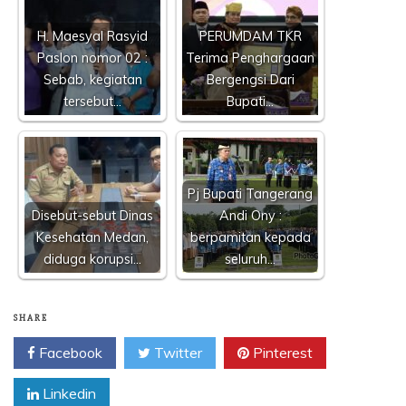
H. Maesyal Rasyid
PERUMDAM TKR
Paslon nomor 02 :
Terima Penghargaan
Sebab, kegiatan
Bergengsi Dari
tersebut…
Bupati…
Pj Bupati Tangerang
Disebut-sebut Dinas
Andi Ony :
Kesehatan Medan,
berpamitan kepada
diduga korupsi…
seluruh…
SHARE
Facebook
Twitter
Pinterest
Linkedin