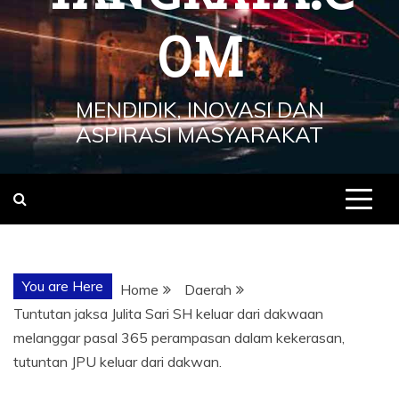
OM
MENDIDIK, INOVASI DAN
ASPIRASI MASYARAKAT
You are Here
Home
Daerah
Tuntutan jaksa Julita Sari SH keluar dari dakwaan
melanggar pasal 365 perampasan dalam kekerasan,
tutuntan JPU keluar dari dakwan.