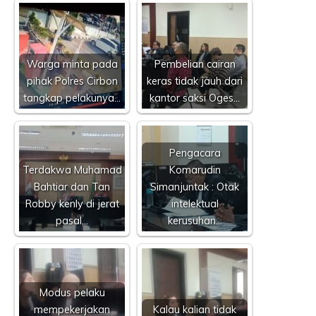
Warga minta pada
Pembelian cairan
pihak Polres Cirbon
keras tidak jauh dari
tangkap pelakunya…
kantor saksi Oges…
Pengacara
Terdakwa Muhamad
Komarudin
Bahtiar dan Tan
Simanjuntak : Otak
Robby kenly di jerat
intelektual
pasal…
kerusuhan…
Modus pelaku
mempekerjakan
Kalau kalian tidak