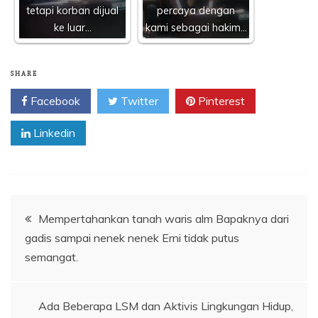
tetapi korban dijual
percaya dengan
ke luar…
kami sebagai hakim…
SHARE
Facebook
Twitter
Pinterest
Linkedin
Navigasi
Mempertahankan tanah waris alm Bapaknya dari
gadis sampai nenek nenek Erni tidak putus
pos
semangat.
Ada Beberapa LSM dan Aktivis Lingkungan Hidup,