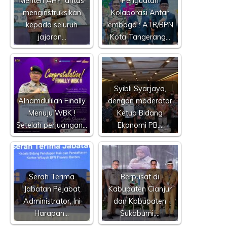
Menteri AHY lantas
Penguatan
menginstruksikan
Kolaborasi Antar
kepada seluruh
lembaga : ATR/BPN
jajaran…
Kota Tangerang…
Syibli Syarjaya,
Alhamdulilah Finally
dengan moderator
Menuju WBK !
Ketua Bidang
Setelah perjuangan…
Ekonomi PB…
Serah Terima
Berpusat di
Jabatan Pejabat
Kabupaten Cianjur
Administrator, Ini
dan Kabupaten
Harapan…
Sukabumi,…