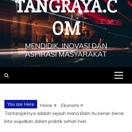
TANGRAYA.C
OM
MENDIDIK, INOVASI DAN
ASPIRASI MASYARAKAT
You are Here
Home
Ekonomi
Tantangannya adalah sejauh mana klaim itu benar-benar
kita wujudkan dalam praktik sehari-hari.