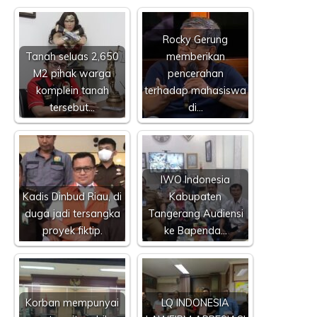
Rocky Gerung
Tanah seluas 2,650
memberikan
M2 pihak warga
pencerahan
komplein tanah
terhadap mahasiswa
tersebut…
di…
IWO Indonesia
Kadis Dinbud Riau, di
Kabupaten
duga jadi tersangka
Tangerang Audiensi
proyek fiktip.
ke Bapenda…
Korban mempunyai
LQ INDONESIA