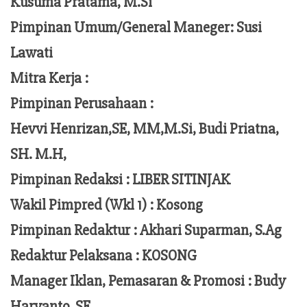
Kusuma Pratama, M.Si
Pimpinan Umum/General Maneger:
Susi
Lawati
Mitra Kerja :
Pimpinan Perusahaan :
Hevvi Henrizan,SE, MM,M.Si,
Budi Priatna,
SH. M.H,
Pimpinan Redaksi :
LIBER SITINJAK
Wakil Pimpred (Wkl 1) : Kosong
Pimpinan Redaktur :
Akhari Suparman, S.Ag
Redaktur Pelaksana
:
KOSONG
Manager Iklan, Pemasaran & Promosi :
Budy
Haryanto, SE ,