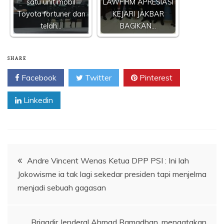
satu unit mobil
LAWFIRM APRESIASI
Toyota fortuner dan
KEJARI JAKBAR
telah…
BAGIKAN…
SHARE
Facebook
Twitter
Pinterest
Linkedin
Navigasi
Andre Vincent Wenas Ketua DPP PSI : Ini lah
Jokowisme ia tak lagi sekedar presiden tapi menjelma
pos
menjadi sebuah gagasan
Brigadir Jenderal Ahmad Ramadhan, mengatakan