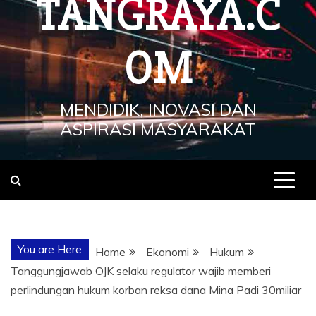
TANGRAYA.C
OM
MENDIDIK, INOVASI DAN
ASPIRASI MASYARAKAT
You are Here
Home
Ekonomi
Hukum
Tanggungjawab OJK selaku regulator wajib memberi
perlindungan hukum korban reksa dana Mina Padi 30miliar