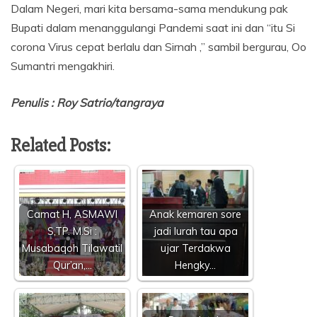
Dalam Negeri, mari kita bersama-sama mendukung pak
Bupati dalam menanggulangi Pandemi saat ini dan “itu Si
corona Virus cepat berlalu dan Sirnah ,” sambil bergurau, Oo
Sumantri mengakhiri.
Penulis : Roy Satrio/tangraya
Related Posts:
Camat H, ASMAWI
Anak kemaren sore
S,TP. M.Si :
jadi lurah tau apa
Musabaqoh Tilawatil
ujar Terdakwa
Qur’an,…
Hengky…