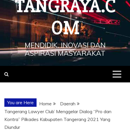
TANGRAYA.C
OM
MENDIDIK, INOVASI DAN
ASPIRASI MASYARAKAT
You are Here
Home
Daerah
Tangerang Lawyer Club’ Menggelar Dialog “Pro dan
Kontra” Pilkades Kabupaten Tangerang 2021 Yang
Diundur