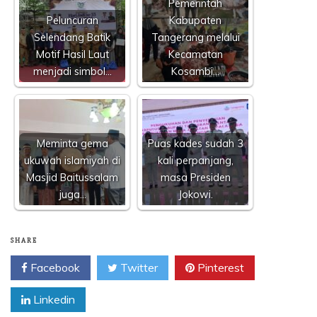
Pemerintah
Peluncuran
Kabupaten
Selendang Batik
Tangerang melalui
Motif Hasil Laut
Kecamatan
menjadi simbol…
Kosambi…
Meminta gema
Puas kades sudah 3
ukuwah islamiyah di
kali perpanjang,
Masjid Baitussalam
masa Presiden
juga…
Jokowi.
SHARE
Facebook
Twitter
Pinterest
Linkedin