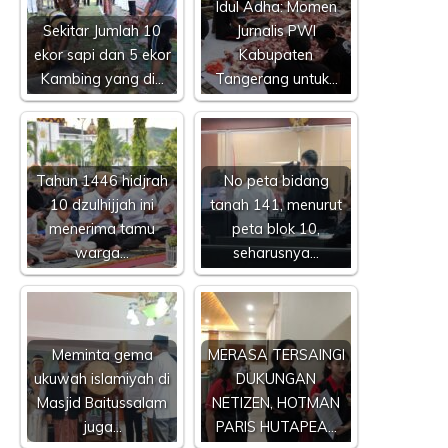
Idul Adha: Momen
Sekitar Jumlah 10
Jurnalis PWI
ekor sapi dan 5 ekor
Kabupaten
Kambing yang di…
Tangerang untuk…
Tahun 1446 hidjrah
No peta bidang
10 dzulhijjah ini
tanah 141, menurut
menerima tamu
peta blok 10,
warga…
seharusnya…
Meminta gema
MERASA TERSAINGI
ukuwah islamiyah di
DUKUNGAN
Masjid Baitussalam
NETIZEN, HOTMAN
juga…
PARIS HUTAPEA…