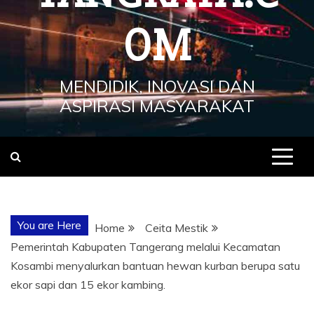
OM
MENDIDIK, INOVASI DAN
ASPIRASI MASYARAKAT
You are Here
Home
Ceita Mestik
Pemerintah Kabupaten Tangerang melalui Kecamatan
Kosambi menyalurkan bantuan hewan kurban berupa satu
ekor sapi dan 15 ekor kambing.