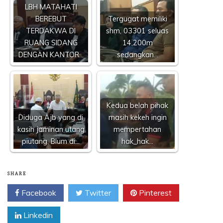
LBH MATAHATI
BEREBUT
Tergugat memiliki
TERDAKWA DI
shm, 03301 seluas
RUANG SIDANG
14,200m
DENGAN KANTOR…
sedangkan…
Kedua belah pihak
Diduga Ajb yang di
masih kekeh ingin
kasih jaminan utang
mempertahan
piutang, Blum di…
hak_hak…
SHARE
Facebook
Twitter
Pinterest
Linkedin