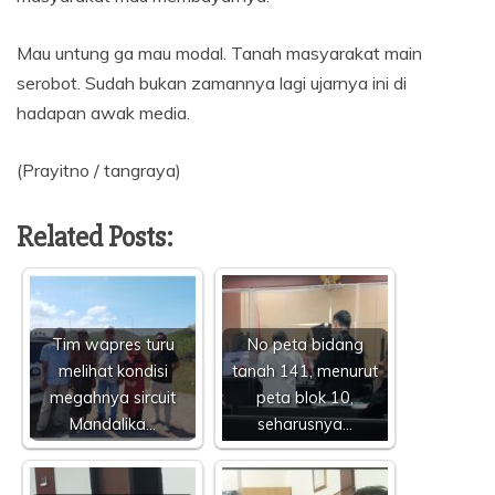
Mau untung ga mau modal. Tanah masyarakat main
serobot. Sudah bukan zamannya lagi ujarnya ini di
hadapan awak media.
(Prayitno / tangraya)
Related Posts:
Tim wapres turu
No peta bidang
melihat kondisi
tanah 141, menurut
megahnya sircuit
peta blok 10,
Mandalika…
seharusnya…