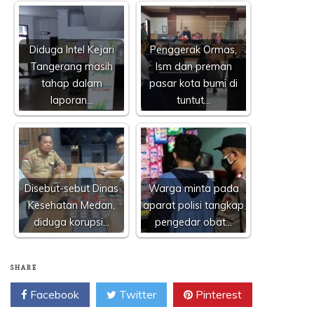
Diduga Intel Kejari
Penggerak Ormas,
Tangerang masih
lsm dan preman
tahap dalam
pasar kota bumi di
laporan…
tuntut…
Disebut-sebut Dinas
Warga minta pada
Kesehatan Medan,
aparat polisi tangkap
diduga korupsi…
pengedar obat…
SHARE
Facebook
Twitter
Pinterest