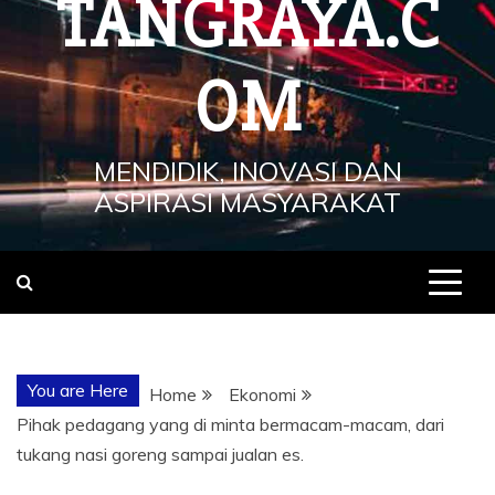
TANGRAYA.C
OM
MENDIDIK, INOVASI DAN
ASPIRASI MASYARAKAT
You are Here
Home
Ekonomi
Pihak pedagang yang di minta bermacam-macam, dari
tukang nasi goreng sampai jualan es.