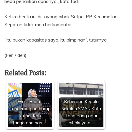
beda penarikan dananya”, kata fadil.
Ketika berita ini di tayang pihak Satpol PP Kecamatan
Sepatan tidak mau berkomentar.
“Itu bukan kapasitas saya, itu pimpinan”, tuturnya.
(Feri / deri)
Related Posts:
Wakil Bupati
Beberapa Kepala
Tangerang berharap
sekolah SMAN Kota
kuliner Kab
Tangerang agar
Tangerang harus…
pihaknya di…