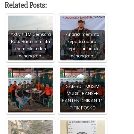
Related Posts:
Aktivis TM Gemkara
Andrez meminta
Batu Bara meminta
kepada aparat
memeriksa dan
kepolisian untuk
menangkap…
menangkap…
SAMBUT MUSIM
MUDIK, BANSER
BANTEN DIRIKAN 11
TITIK POSKO