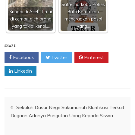
Satresnarkoba Polres
Sungai di Aceh Timur
Batu Bara akan
di cemari oleh orang
menerapkan pasal
yang tak di kenal,…
yang…
SHARE
Facebook
Twitter
Pinterest
Linkedin
Navigasi
Sekolah Dasar Negri Sukamanah Klarifikasi Terkait
Dugaan Adanya Pungutan Uang Kepada Siswa.
pos