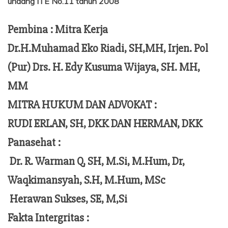
undang ITE No.11 tahun 2008
Pembina : Mitra Kerja
Dr.H.Muhamad Eko Riadi, SH,MH, Irjen. Pol
(Pur) Drs. H. Edy Kusuma Wijaya, SH. MH,
MM
MITRA HUKUM DAN ADVOKAT :
RUDI ERLAN, SH, DKK DAN HERMAN, DKK
Panasehat :
Dr. R. Warman Q, SH, M.Si, M.Hum,
Dr,
Waqkimansyah, S.H, M.Hum, MSc
Herawan Sukses, SE, M,Si
Fakta Intergritas :