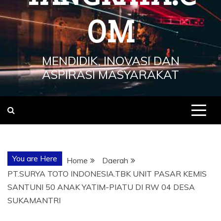
OM
MENDIDIK, INOVASI DAN
ASPIRASI MASYARAKAT
You are Here
Home
Daerah
PT.SURYA TOTO INDONESIA.TBK UNIT PASAR KEMIS
SANTUNI 50 ANAK YATIM-PIATU DI RW 04 DESA
SUKAMANTRI