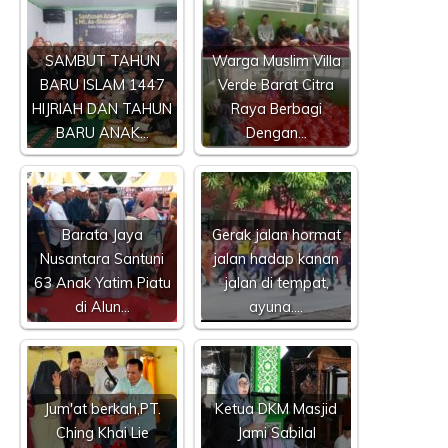
SAMBUT TAHUN
Warga Muslim Villa
BARU ISLAM 1447
Verde Barat Citra
HIJRIAH DAN TAHUN
Raya Berbagi
BARU ANAK…
Dengan…
Barata Jaya
Gerak jalan hormat
Nusantara Santuni
jalan hadap kanan
63 Anak Yatim Piatu
jalan di tempat,
di Alun…
ayuna.…
Jum'at berkah,PT.
Ketua DKM Masjid
Ching Khai Lie
Jami Sabilal