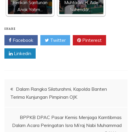
Berikan Santunan
Muhtadin, H. Ade
Anak Yatim…
Suhendar,…
SHARE
Facebook
Twitter
Pinterest
Linkedin
Navigasi
Dalam Rangka Silaturahmi, Kapolda Banten
Terima Kunjungan Pimpinan OJK
pos
BPPKB DPAC Pasar Kemis Menjaga Kamtibmas
Dalam Acara Peringatan Isra Mi’raj Nabi Muhammad