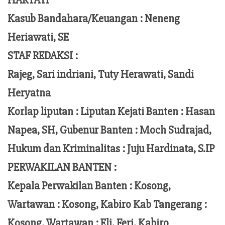
HARTATI
Kasub Bandahara/Keuangan :
Neneng
Heriawati, SE
STAF REDAKSI :
Rajeg, Sari indriani, Tuty Herawati, Sandi
Heryatna
Korlap liputan :
Liputan Kejati Banten
: Hasan
Napea
, SH,
Gubenur Banten
: Moch
Sudrajad
,
Hukum dan Kriminalitas :
Juju Hardinata
, S.IP
PERWAKILAN BANTEN :
Kepala Perwakilan Banten : Kosong,
Wartawan : Kosong, Kabiro Kab Tangerang :
Kosong,
Wartawan
:
Eli, Feri
, Kabiro