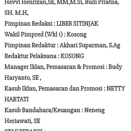
Hevvi Henrizan,SE, MM,M.Si,
Budi Priatna,
SH. M.H,
Pimpinan Redaksi :
LIBER SITINJAK
Wakil Pimpred (Wkl 1) : Kosong
Pimpinan Redaktur :
Akhari Suparman, S.Ag
Redaktur Pelaksana
:
KOSONG
Manager Iklan, Pemasaran & Promosi :
Budy
Haryanto, SE ,
Kasub Iklan, Pemasaran dan Promosi :
NETTY
HARTATI
Kasub Bandahara/Keuangan :
Neneng
Heriawati, SE