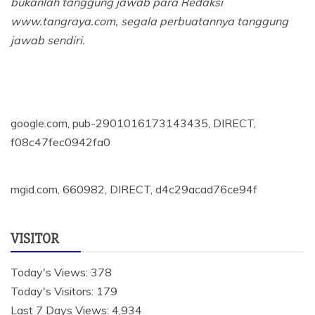
bukanlah tanggung jawab para Redaksi
www.tangraya.com, segala perbuatannya tanggung
jawab sendiri.
google.com, pub-2901016173143435, DIRECT,
f08c47fec0942fa0
mgid.com, 660982, DIRECT, d4c29acad76ce94f
VISITOR
Today's Views:
378
Today's Visitors:
179
Last 7 Days Views:
4,934