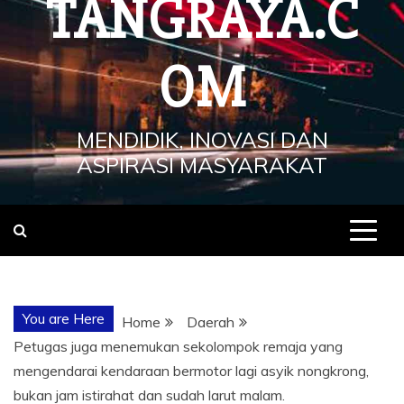
TANGRAYA.C
OM
MENDIDIK, INOVASI DAN
ASPIRASI MASYARAKAT
You are Here
Home
Daerah
Petugas juga menemukan sekolompok remaja yang
mengendarai kendaraan bermotor lagi asyik nongkrong,
bukan jam istirahat dan sudah larut malam.