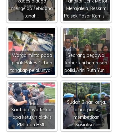
kades diduga
Tangkal Genk Motor
mengelap sebidang
Merajalela, Reskrim
tanah…
Polsek Pasar Kemis,…
Warga minta pada
Seorang pegawai
pihak Polres Cirbon
kabur kini berurusan
tangkap pelakunya…
polisi,Arini Ruth Yuni…
Sudah 3 hari kerja,
Saat ditanya terkait
pihak polisi
apa ketujuh aktivis
membetikan
PMII dan HMI…
sosialisa…