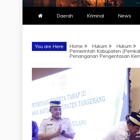
Daerah
Kriminal
News
Home
Hukum
Hukum
You are Here
Pemerintah Kabupaten (Pemkab
Penanganan Pengentasan Kemis