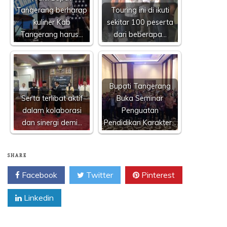
Tangerang berharap
Touring ini di ikuti
kuliner Kab
sekitar 100 peserta
Tangerang harus…
dari beberapa…
Bupati Tangerang
Serta terlibat aktif
Buka Seminar
dalam kolaborasi
Penguatan
dan sinergi demi…
Pendidikan Karakter…
SHARE
Facebook
Twitter
Pinterest
Linkedin