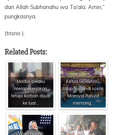
dari Allah Subhanahu wa Ta’ala. Amin,”
pungkasnya.
(trisno ).
Related Posts:
Modus pelaku
Ketua GERBANG,
mempekerjakan
Usup Supandi sosok
tetapi korban dijual
Maesyal Rasyid
ke luar…
memang…
Wakil Bupati