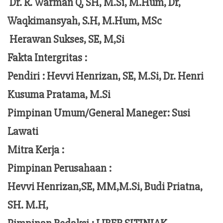
Dr. R. Warman Q, SH, M.Si, M.Hum,
Dr,
Waqkimansyah, S.H, M.Hum, MSc
Herawan Sukses, SE, M,Si
Fakta Intergritas :
Pendiri :
Hevvi Henrizan, SE, M.Si, Dr. Henri
Kusuma Pratama, M.Si
Pimpinan Umum/General Maneger:
Susi
Lawati
Mitra Kerja :
Pimpinan Perusahaan :
Hevvi Henrizan,SE, MM,M.Si,
Budi Priatna,
SH. M.H,