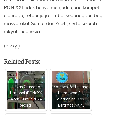
PON XXI tidak hanya menjadi ajang kompetisi
olahraga, tetapi juga simbol kebanggaan bagi
masyarakat Sumut dan Aceh, serta seluruh
rakyat Indonesia.
(Rizky )
Related Posts:
Pekan Olahraga
Kombes Pol Endang
Nasional (PON) XXI
Hermawan SH,
Aceh-Sumut 2024
didampingi Kasi
secara…
Berantas AKP…