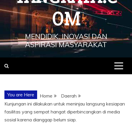
OM
MENDIDIK, INOVASI DAN
ASPIRASI MASYARAKAT
You are Here
Home
Daerah
Kunjungan ini dilakukan untuk meninjau langsung kesiapan
fasilitas yang sempat hangat diperbincangkan di media
sosial karena dianggap belum siap.