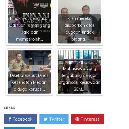
Pihaknya mengincar
klien mereka
jadi tuan rumah yang
dilaporkan atas
baik, dan
dugaan tindak
memperoleh…
pidana…
Mahasiswa yang
Disebut-sebut Dinas
tergabung dengan
Kesehatan Medan,
organisasi kesiswaan
diduga korupsi…
BEM,…
SHARE
Facebook
Twitter
Pinterest