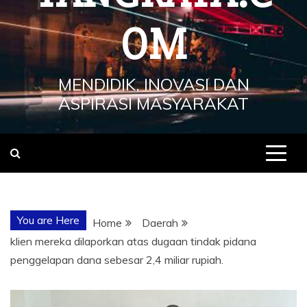
OM
MENDIDIK, INOVASI DAN
ASPIRASI MASYARAKAT
You are Here
Home
Daerah
klien mereka dilaporkan atas dugaan tindak pidana
penggelapan dana sebesar 2,4 miliar rupiah.