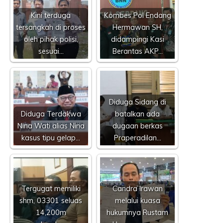
Kini terduga
Kombes Pol Endang
tersangkah di proses
Hermawan SH,
oleh pihak polisi,
didampingi Kasi
sesuai…
Berantas AKP…
Diduga Sidang di
Diduga Terdakwa
batalkan ada
Nina Wati alias Nina
dugaan berkas
kasus tipu gelap…
Praperadilan…
Tergugat memiliki
Candra Irawan
shm, 03301 seluas
melalui kuasa
14,200m
hukumnya Rustam