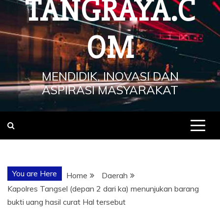
TANGRAYA.C
OM
MENDIDIK, INOVASI DAN
ASPIRASI MASYARAKAT
You are Here
Home
Daerah
Kapolres Tangsel (depan 2 dari ka) menunjukan barang
bukti uang hasil curat Hal tersebut