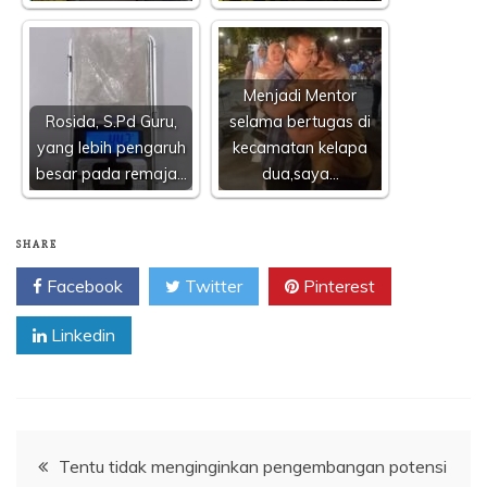
Menjadi Mentor
Rosida, S.Pd Guru,
selama bertugas di
yang lebih pengaruh
kecamatan kelapa
besar pada remaja…
dua,saya…
SHARE
Facebook
Twitter
Pinterest
Linkedin
Navigasi
Tentu tidak menginginkan pengembangan potensi