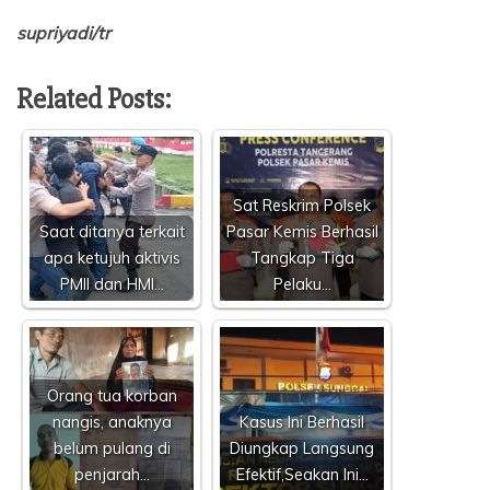
supriyadi/tr
Related Posts:
Sat Reskrim Polsek
Saat ditanya terkait
Pasar Kemis Berhasil
apa ketujuh aktivis
Tangkap Tiga
PMII dan HMI…
Pelaku…
Orang tua korban
nangis, anaknya
Kasus Ini Berhasil
belum pulang di
Diungkap Langsung
penjarah…
Efektif,Seakan Ini…