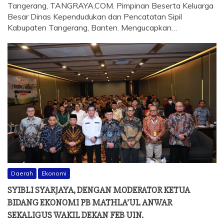
Tangerang, TANGRAYA.COM. Pimpinan Beserta Keluarga
Besar Dinas Kependudukan dan Pencatatan Sipil
Kabupaten Tangerang, Banten. Mengucapkan…
Daerah
Ekonomi
SYIBLI SYARJAYA, DENGAN MODERATOR KETUA
BIDANG EKONOMI PB MATHLA’UL ANWAR
SEKALIGUS WAKIL DEKAN FEB UIN.