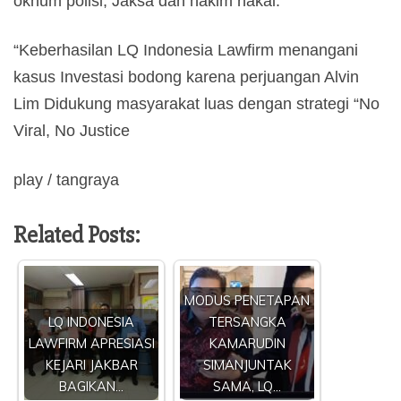
oknum polisi, Jaksa dan hakim nakal.
“Keberhasilan LQ Indonesia Lawfirm menangani
kasus Investasi bodong karena perjuangan Alvin
Lim Didukung masyarakat luas dengan strategi “No
Viral, No Justice
play / tangraya
Related Posts:
MODUS PENETAPAN
LQ INDONESIA
TERSANGKA
LAWFIRM APRESIASI
KAMARUDIN
KEJARI JAKBAR
SIMANJUNTAK
BAGIKAN…
SAMA, LQ…