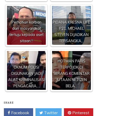
Perhatian korban
PIDANA KRESNA LIFE
dan masyarakat
P21, MICHAEL
tertuju kepada aset
STEVEN DIJADIKAN
sitaan…
TERSANGKA,…
HOTMAN PARIS
OKNUM POLISI
TERPOJOK DI
DIGUNAKAN JADI
SERANG KOMENTAR
ALAT KRIMINALISASI
JUTAAN NETIZEN
PENGACARA,…
BELA…
SHARE
Facebook
Twitter
Pinterest