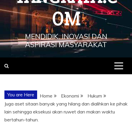
OM
MENDIDIK, INOVASI DAN
ASPIRASI MASYARAKAT
You are Here
Home
Ekonomi
Hukum
Juga aset sitaan banyak yang hilang dan dialihkan ke pihak
lain sehingga eksekusi akan ruwet dan makan waktu
bertahun-tahun.