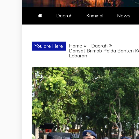
Daerah
Kriminal
News
Home
Daerah
You are Here
Dansat Brimob Polda Banten Ke
Lebaran