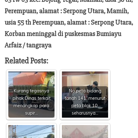
Perempuan, alamat : Serpong Utara, Mamih,
usia 55 th Perempuan, alamat : Serpong Utara,
Korban meninggal di puskesmas Bumiayu
Arfaiz / tangraya
Related Posts:
Kurang tegasnya
No peta bidang
pihak Dinas terkait
tanah 141, menurut
menangkap para
peta blok 10,
supir…
seharusnya…