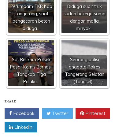
Perumdam TKR Kab
Diduga supir truk
Tangerang, saat
sudah bekerja sama
pengecoran beton
dengan mafia
diduga…
minyak…
Sat Reskrim Polsek
Seorang polisi
Pasar Kemis Berhasil
anggota Polres
Tangkap Tiga
Tangerang Selatan
Pelaku…
(Tangsel)…
SHARE
Facebook
Twitter
Pinterest
Linkedin