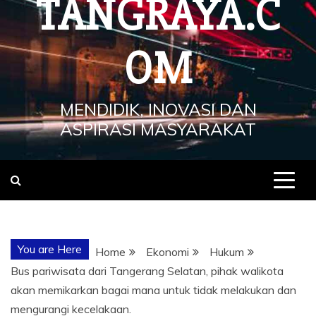
TANGRAYA.C
OM
MENDIDIK, INOVASI DAN
ASPIRASI MASYARAKAT
You are Here
Home
Ekonomi
Hukum
Bus pariwisata dari Tangerang Selatan, pihak walikota
akan memikarkan bagai mana untuk tidak melakukan dan
mengurangi kecelakaan.