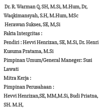
Dr. R. Warman Q, SH, M.Si, M.Hum,
Dr,
Waqkimansyah, S.H, M.Hum, MSc
Herawan Sukses, SE, M,Si
Fakta Intergritas :
Pendiri :
Hevvi Henrizan, SE, M.Si, Dr. Henri
Kusuma Pratama, M.Si
Pimpinan Umum/General Maneger:
Susi
Lawati
Mitra Kerja :
Pimpinan Perusahaan :
Hevvi Henrizan,SE, MM,M.Si,
Budi Priatna,
SH. M.H,