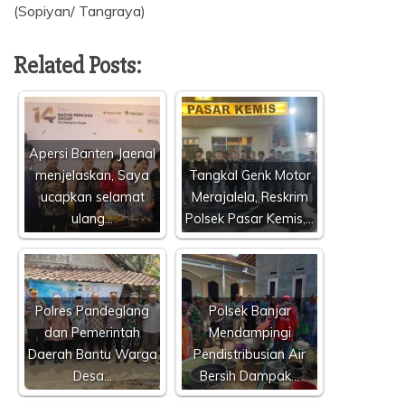
(Sopiyan/ Tangraya)
Related Posts:
Apersi Banten Jaenal
menjelaskan, Saya
Tangkal Genk Motor
ucapkan selamat
Merajalela, Reskrim
ulang…
Polsek Pasar Kemis,…
Polres Pandeglang
Polsek Banjar
dan Pemerintah
Mendampingi
Daerah Bantu Warga
Pendistribusian Air
Desa…
Bersih Dampak…