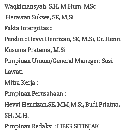
Waqkimansyah, S.H, M.Hum, MSc
Herawan Sukses, SE, M,Si
Fakta Intergritas :
Pendiri :
Hevvi Henrizan, SE, M.Si, Dr. Henri
Kusuma Pratama, M.Si
Pimpinan Umum/General Maneger:
Susi
Lawati
Mitra Kerja :
Pimpinan Perusahaan :
Hevvi Henrizan,SE, MM,M.Si,
Budi Priatna,
SH. M.H,
Pimpinan Redaksi :
LIBER SITINJAK