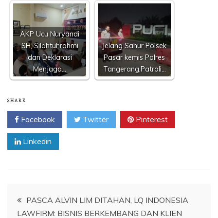
AKP Ucu Nuryandi
SH, Silahtuhrahmi
Jelang Sahur Polsek
dan Deklarasi
Pasar kemis Polres
Menjaga…
Tangerang,Patroli…
SHARE
Facebook
Twitter
Pinterest
Linkedin
Navigasi
PASCA ALVIN LIM DITAHAN, LQ INDONESIA
LAWFIRM: BISNIS BERKEMBANG DAN KLIEN