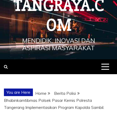
TANGRAYA.C
OM
MENDIDIK, INOVASI DAN
ASPIRASI MASYARAKAT
You are Here
Home
Berita Polisi
Bhabinkamtibmas Polsek Pasar Kemis Polresta
Tangerang Implementasikan Program Kapolda Sambil.