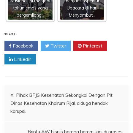
Nasional ini menjadi
menjadi Inspektur
tahun emas yang
Upacara di hari
bergemilang…
Menyambut…
SHARE
Facebook
Twitter
Pinterest
Linkedin
Navigasi
Pihak BPJS Kesehatan Sekongkol Dengan Plt
Dinas Kesehatan Khoirum Rijal, diduga hendak
pos
korupsi.
Briptu AW bisnis barang haram, kini di proses