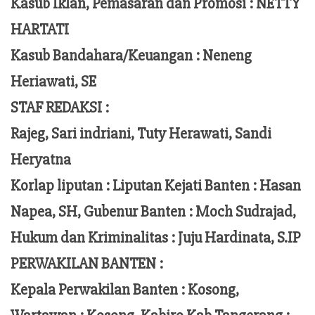
Kasub Iklan, Pemasaran dan Promosi :
NETTY
HARTATI
Kasub Bandahara/Keuangan :
Neneng
Heriawati, SE
STAF REDAKSI :
Rajeg, Sari indriani, Tuty Herawati, Sandi
Heryatna
Korlap liputan :
Liputan Kejati Banten
: Hasan
Napea
, SH,
Gubenur Banten
: Moch
Sudrajad
,
Hukum dan Kriminalitas :
Juju Hardinata
, S.IP
PERWAKILAN BANTEN :
Kepala Perwakilan Banten : Kosong,