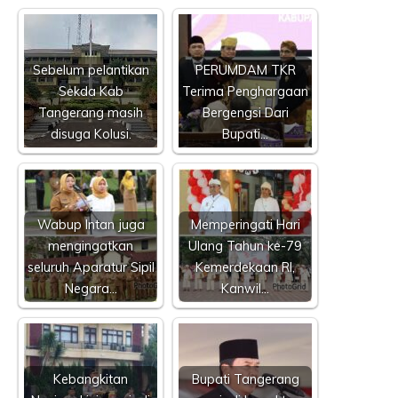
Sebelum pelantikan
PERUMDAM TKR
Sekda Kab
Terima Penghargaan
Tangerang masih
Bergengsi Dari
disuga Kolusi.
Bupati…
Wabup Intan juga
Memperingati Hari
mengingatkan
Ulang Tahun ke-79
seluruh Aparatur Sipil
Kemerdekaan RI,
Negara…
Kanwil…
Kebangkitan
Bupati Tangerang