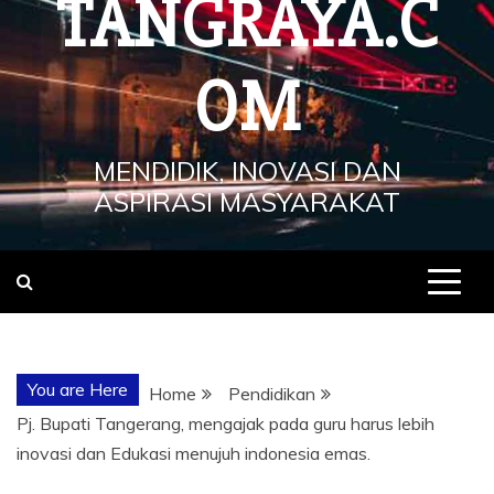
TANGRAYA.C
OM
MENDIDIK, INOVASI DAN
ASPIRASI MASYARAKAT
You are Here
Home
Pendidikan
Pj. Bupati Tangerang, mengajak pada guru harus lebih
inovasi dan Edukasi menujuh indonesia emas.