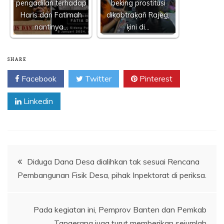
pengadilan terhadap
beking prostitusi
Haris dan Fatimah
dikobtraķañ Rajeg,
nantinya…
ķini di…
SHARE
Facebook
Twitter
Pinterest
Linkedin
Navigasi
Diduga Dana Desa dialihkan tak sesuai Rencana
Pembangunan Fisik Desa, pihak Inpektorat di periksa.
pos
Pada kegiatan ini, Pemprov Banten dan Pemkab
Tangerang juga turut memberikan sejumlah