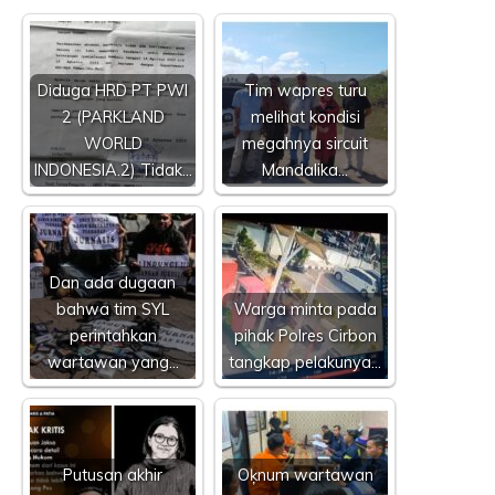
Diduga HRD PT PWI
Tim wapres turu
2 (PARKLAND
melihat kondisi
WORLD
megahnya sircuit
INDONESIA.2) Tidak…
Mandalika…
Dan ada dugaan
bahwa tim SYL
Warga minta pada
perintahkan
pihak Polres Cirbon
wartawan yang…
tangkap pelakunya…
Putusan akhir
Oķnum wartawan