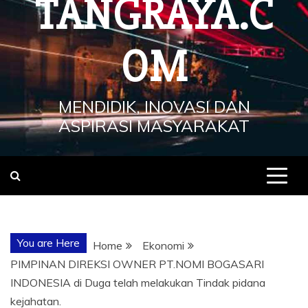
TANGRAYA.C
OM
MENDIDIK, INOVASI DAN
ASPIRASI MASYARAKAT
You are Here
Home
Ekonomi
PIMPINAN DIREKSI OWNER PT.NOMI BOGASARI
INDONESIA di Duga telah melakukan Tindak pidana
kejahatan.