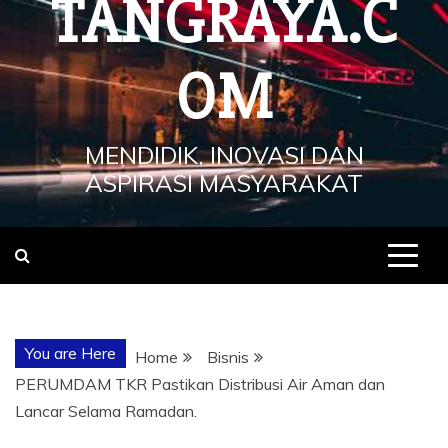
TANGRAYA.C
OM
MENDIDIK, INOVASI DAN
ASPIRASI MASYARAKAT
You are Here
Home
Bisnis
PERUMDAM TKR Pastikan Distribusi Air Aman dan
Lancar Selama Ramadan.