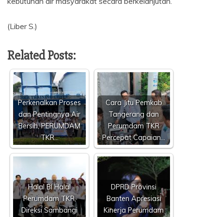
kebutuhan air masyarakat secara berkelanjutan.
(Liber S.)
Related Posts:
Perkenalkan Proses
Cara Jitu Pemkab
dan Pentingnya Air
Tangerang dan
Bersih, PERUMDAM
Perumdam TKR
TKR…
Percepat Capaian…
Halal BI Halal
DPRD Provinsi
Perumdam TKR,
Banten Apresiasi
Direksi Sambangi
Kinerja Perumdam