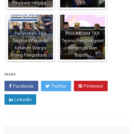
Pegawai Hingga…
TKR…
Perumdam TKR
PERUMDAM TKR
Segera Wujudkan
Terima Penghargaan
Keluhan Warga
Bergengsi Dari
Rajeg Pengadaan…
Bupati…
SHARE
Facebook
Twitter
Pinterest
Linkedin
Navigasi