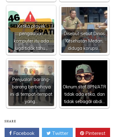
Ketika proyek
pengadaan
Disebut-sebut Dinas
komputer itu ada
Kesehatan Medan,
juga tidak tahu…
diduga korupsi…
Penjualan barang-
barang berbahaya
Oknum staf BPN/ATR
ini di tempat-tempat
tidak ada etika, dan
yang…
tidak sebagai abdi…
SHARE
Facebook
Twitter
Pinterest