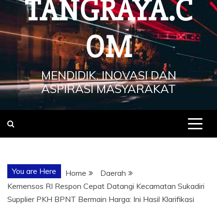
TANGRAYA.C
OM
MENDIDIK, INOVASI DAN
ASPIRASI MASYARAKAT
You are Here
Home
Daerah
Kemensos RI Respon Cepat Datangi Kecamatan Sukadiri
Supplier PKH BPNT Bermain Harga: Ini Hasil Klarifikasi