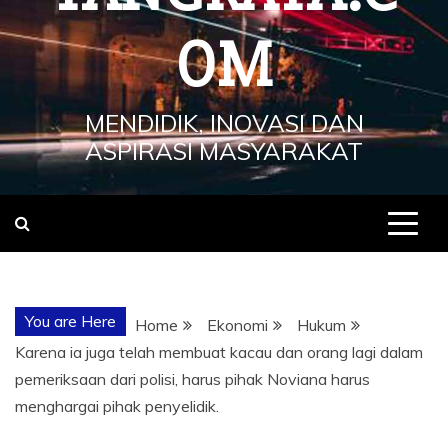
OM
MENDIDIK, INOVASI DAN
ASPIRASI MASYARAKAT
You are Here
Home
Ekonomi
Hukum
Karena ia juga telah membuat kacau dan orang lagi dalam
pemeriksaan dari polisi, harus pihak Noviana harus
menghargai pihak penyelidik.