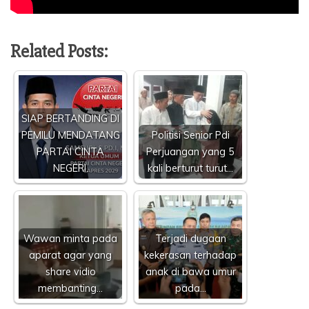
Related Posts:
SIAP BERTANDING DI
PEMILU MENDATANG
Politisi Senior Pdi
PARTAI CINTA
Perjuangan yang 5
NEGERI.
kali berturut turut…
Wawan minta pada
Terjadi dugaan
aparat agar yang
kekerasan terhadap
share vidio
anak di bawa umur
membanting…
pada…