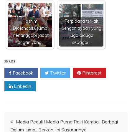
Hashim
Terpidana terkait
Djojohadikusumo
penganiayaan yang
menanggapi jabat
juga diduga
tangan yang…
sebagai…
SHARE
Facebook
Twitter
Pinterest
Linkedin
Navigasi
Media Peduli ! Media Purna Polri Kembali Berbagi
Dalam Jumat Berkah, Ini Sasarannya