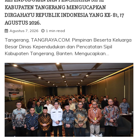
KABUPATEN TANGERANG MENGUCAPKAN
DIRGAHAYU REPUBLIK INDONESIA YANG KE- 81, 17
AGUSTUS 2026.
Agustus 7, 2026
1 min read
Tangerang, TANGRAYA.COM. Pimpinan Beserta Keluarga
Besar Dinas Kependudukan dan Pencatatan Sipil
Kabupaten Tangerang, Banten. Mengucapkan…