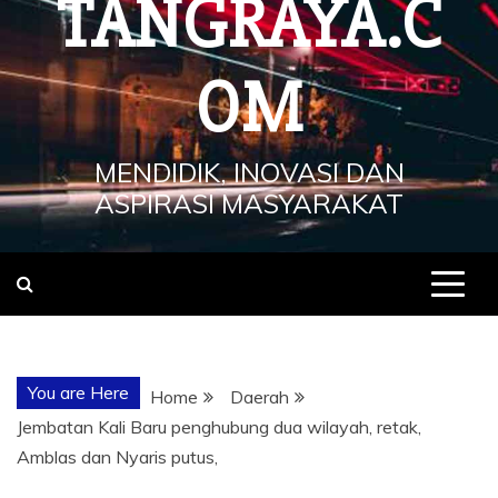
TANGRAYA.C
OM
MENDIDIK, INOVASI DAN
ASPIRASI MASYARAKAT
You are Here
Home
Daerah
Jembatan Kali Baru penghubung dua wilayah, retak,
Amblas dan Nyaris putus,