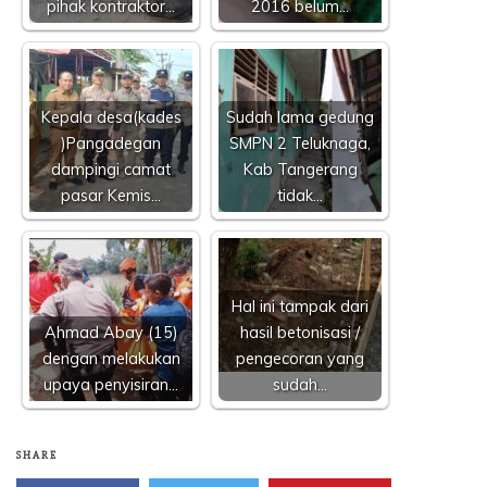
pihak kontraktor…
2016 belum…
Kepala desa(kades
Sudah lama gedung
)Pangadegan
SMPN 2 Teluknaga,
dampingi camat
Kab Tangerang
pasar Kemis…
tidak…
Hal ini tampak dari
Ahmad Abay (15)
hasil betonisasi /
dengan melakukan
pengecoran yang
upaya penyisiran…
sudah…
SHARE