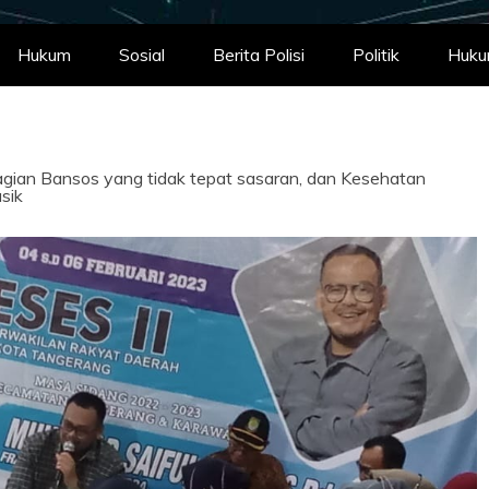
Hukum
Sosial
Berita Polisi
Politik
Huk
bagian Bansos yang tidak tepat sasaran, dan Kesehatan
sik