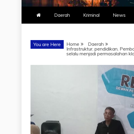
Daerah
Kriminal
News
Home
Daerah
You are Here
Infrastruktur, pendidikan, Pem
selalu menjadi permasalahan kla