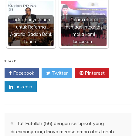
Tidak hanya lahan
Dalam rangka
untuk Reforma
menjaga integritas,
Agraria, Badan Bank
maka kami
Tanah…
luncurkan…
SHARE
Facebook
Twitter
Pinterest
Linkedin
Navigasi
Ifat Fatullah (56) dengan sertipikat yang
diterimanya ini, dirinya merasa aman atas tanah.