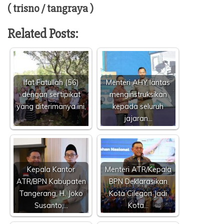
( trisno / tangraya )
Related Posts:
Ifat Fatullah (56)
Menteri AHY lantas
dengan sertipikat
menginstruksikan
yang diterimanya ini,
kepada seluruh
…
jajaran…
Kepala Kantor
Menteri ATR/Kepala
ATR/BPN Kabupaten
BPN Deklarasikan
Tangerang, H. Joko
Kota Cilegon Jadi
Susanto,…
Kota…