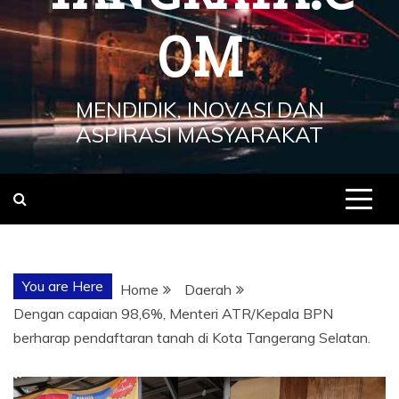
OM
MENDIDIK, INOVASI DAN
ASPIRASI MASYARAKAT
You are Here
Home
Daerah
Dengan capaian 98,6%, Menteri ATR/Kepala BPN
berharap pendaftaran tanah di Kota Tangerang Selatan.