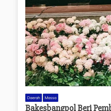
Daerah
Massa
Bakesbangpol Beri Pem