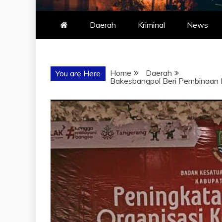
Daerah
Kriminal
News
Home
Daerah
You are Here
Bakesbangpol Beri Pembinaan