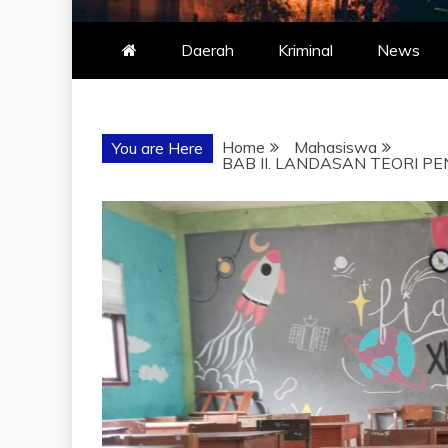
Daerah
Kriminal
News
Home
Mahasiswa
You are Here
BAB II. LANDASAN TEORI P