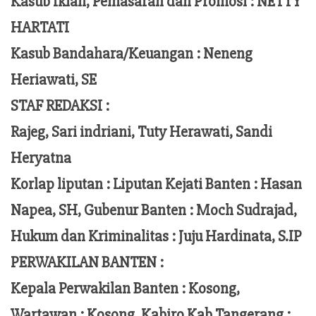
Kasub Iklan, Pemasaran dan Promosi :
NETTY
HARTATI
Kasub Bandahara/Keuangan :
Neneng
Heriawati, SE
STAF REDAKSI :
Rajeg, Sari indriani, Tuty Herawati, Sandi
Heryatna
Korlap liputan :
Liputan Kejati Banten
: Hasan
Napea
, SH,
Gubenur Banten
: Moch
Sudrajad
,
Hukum dan Kriminalitas :
Juju Hardinata
, S.IP
PERWAKILAN BANTEN :
Kepala Perwakilan Banten : Kosong,
Wartawan : Kosong, Kabiro Kab Tangerang :